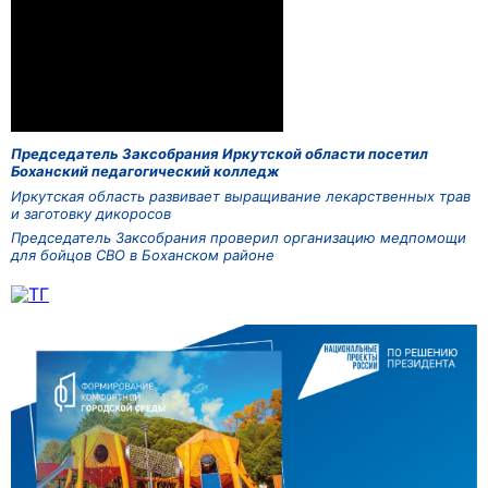
Председатель Заксобрания Иркутской области посетил
Боханский педагогический колледж
Иркутская область развивает выращивание лекарственных трав
и заготовку дикоросов
Председатель Заксобрания проверил организацию медпомощи
для бойцов СВО в Боханском районе