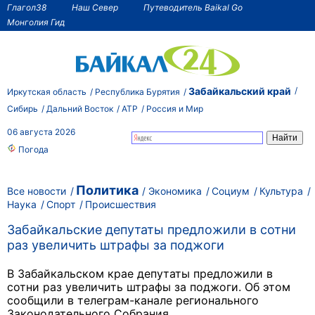
Глагол38
Наш Север
Путеводитель Baikal Go
Монголия Гид
Забайкальский край
Иркутская область
Республика Бурятия
Сибирь
Дальний Восток
АТР
Россия и Мир
06 августа 2026
Погода
Политика
Все новости
Экономика
Социум
Культура
Наука
Спорт
Происшествия
Забайкальские депутаты предложили в сотни
раз увеличить штрафы за поджоги
В Забайкальском крае депутаты предложили в
сотни раз увеличить штрафы за поджоги. Об этом
сообщили в телеграм-канале регионального
Законодательного Собрания.