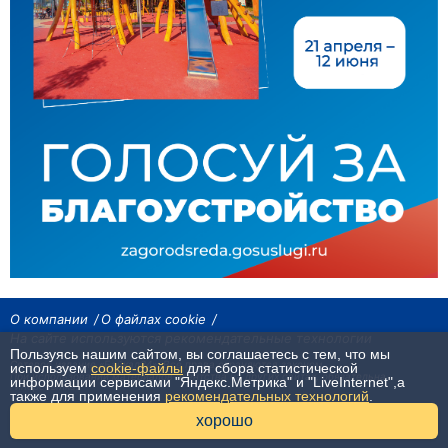
О компании
О файлах cookie
На сайте используются рекомендательные технологии
Пользуясь нашим сайтом, вы соглашаетесь с тем, что мы
Сетевое издание «Байкал24». Все права охраняются законом.
используем
cookie-файлы
для сбора статистической
При использовании материалов агентства на других сайтах, обязательна
информации сервисами "Яндекс.Метрика" и "LiveInternet",а
гиперссылка.
также для применения
рекомендательных технологий
.
16+
хорошо