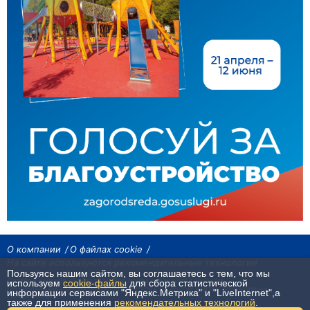
О компании
О файлах cookie
На сайте используются рекомендательные технологии
Пользуясь нашим сайтом, вы соглашаетесь с тем, что мы
Сетевое издание «Байкал24». Все права охраняются законом.
используем
cookie-файлы
для сбора статистической
При использовании материалов агентства на других сайтах, обязательна
информации сервисами "Яндекс.Метрика" и "LiveInternet",а
гиперссылка.
также для применения
рекомендательных технологий
.