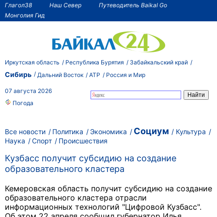
Глагол38
Наш Север
Путеводитель Baikal Go
Монголия Гид
Иркутская область
Республика Бурятия
Забайкальский край
Сибирь
Дальний Восток
АТР
Россия и Мир
07 августа 2026
Погода
Социум
Все новости
Политика
Экономика
Культура
Наука
Спорт
Происшествия
Кузбасс получит субсидию на создание
образовательного кластера
Кемеровская область получит субсидию на создание
образовательного кластера отрасли
информационных технологий "Цифровой Кузбасс".
Об этом 22 апреля сообщил губернатор Илья