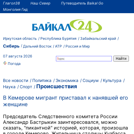
Глагол38
Наш Север
Путеводитель Baikal Go
Монголия Гид
Иркутская область
Республика Бурятия
Забайкальский край
Сибирь
Дальний Восток
АТР
Россия и Мир
07 августа 2026
Погода
Все новости
Политика
Экономика
Социум
Культура
Происшествия
Наука
Спорт
В Кемерове мигрант приставал к нанявшей его
женщине
Председатель Следственного комитета России
Александр Бастрыкин заинтересовался, можно
сказать, "пикантной" историей, которая, произошла
в городе Кемерово. Жительница столицы Кузбасса