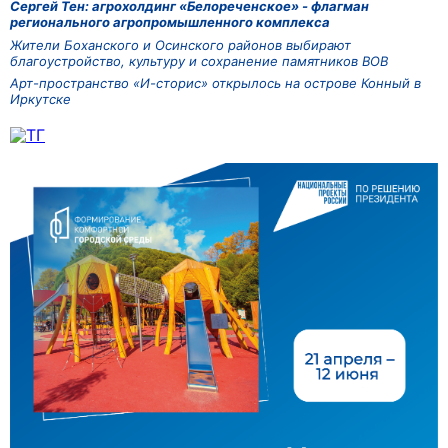
Сергей Тен: агрохолдинг «Белореченское» - флагман
регионального агропромышленного комплекса
Жители Боханского и Осинского районов выбирают
благоустройство, культуру и сохранение памятников ВОВ
Арт-пространство «И-сторис» открылось на острове Конный в
Иркутске