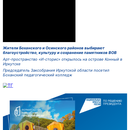
Жители Боханского и Осинского районов выбирают
благоустройство, культуру и сохранение памятников ВОВ
Арт-пространство «И-сторис» открылось на острове Конный в
Иркутске
Председатель Заксобрания Иркутской области посетил
Боханский педагогический колледж