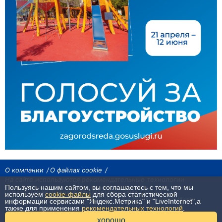
О компании
О файлах cookie
На сайте используются рекомендательные технологии
Пользуясь нашим сайтом, вы соглашаетесь с тем, что мы
Сетевое издание «Байкал24». Все права охраняются законом.
используем
cookie-файлы
для сбора статистической
При использовании материалов агентства на других сайтах, обязательна
информации сервисами "Яндекс.Метрика" и "LiveInternet",а
гиперссылка.
также для применения
рекомендательных технологий
.
16+
хорошо