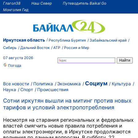
Глагол38
Наш Север
Путеводитель Baikal Go
Монголия Гид
Иркутская область
Республика Бурятия
Забайкальский край
Сибирь
Дальний Восток
АТР
Россия и Мир
07 августа 2026
Погода
Социум
Все новости
Политика
Экономика
Культура
Наука
Спорт
Происшествия
Сотни иркутян вышли на митинг против новых
тарифов и условий электропотребления
Несмотря на старания региональных и федеральных
властей смягчить новые правила потребления и
оплаты электроэнергии, в Иркутске продолжаются
волнения по данным вопросам. В субботу, 22