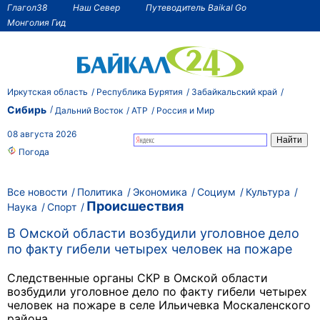
Глагол38
Наш Север
Путеводитель Baikal Go
Монголия Гид
Иркутская область
Республика Бурятия
Забайкальский край
Сибирь
Дальний Восток
АТР
Россия и Мир
08 августа 2026
Погода
Все новости
Политика
Экономика
Социум
Культура
Происшествия
Наука
Спорт
В Омской области возбудили уголовное дело
по факту гибели четырех человек на пожаре
Следственные органы СКР в Омской области
возбудили уголовное дело по факту гибели четырех
человек на пожаре в селе Ильичевка Москаленского
района.