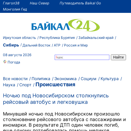
Глагол38
Наш Север
Путеводитель Baikal Go
Монголия Гид
Иркутская область
Республика Бурятия
Забайкальский край
Сибирь
Дальний Восток
АТР
Россия и Мир
08 августа 2026
Погода
Все новости
Политика
Экономика
Социум
Культура
Происшествия
Наука
Спорт
Ночью под Новосибирском столкнулись
рейсовый автобус и легковушка
Минувшей ночью под Новосибирском произошло
столкновение рейсового автобуса с пассажирами и
иномарки. В результате ДТП один человек погиб,
еще одному потребовалась помощь медиков.