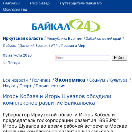
Глагол38
Наш Север
Путеводитель Baikal Go
Монголия Гид
Иркутская область
Республика Бурятия
Забайкальский край
Сибирь
Дальний Восток
АТР
Россия и Мир
08 августа 2026
Погода
Экономика
Все новости
Политика
Социум
Культура
Наука
Спорт
Происшествия
Игорь Кобзев и Игорь Шувалов обсудили
комплексное развитие Байкальска
Губернатор Иркутской области Игорь Кобзев и
председатель госкорпорации развития "ВЭБ.РФ"
Игорь Шувалов во время рабочей встречи в Москве
обсудили комплексное развитие Байкальска в