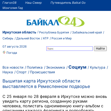
Глагол38
Наш Север
Путеводитель Baikal Go
Монголия Гид
Иркутская область
Республика Бурятия
Забайкальский край
Сибирь
Дальний Восток
АТР
Россия и Мир
07 августа 2026
Погода
Социум
Все новости
Политика
Экономика
Культура
Наука
Спорт
Происшествия
Вышитая карта Иркутской области
выставляется в Ремесленном подворье
С 25 января по 28 февраля в Иркутске можно вновь
увидеть карту региона, созданную руками
человека,
полистать одноименную книгу-альбом с
описанием каждого фрагмента и попробовать