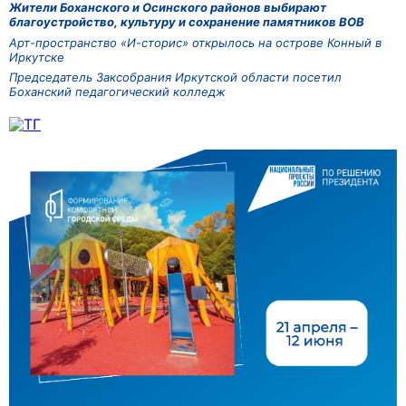
Жители Боханского и Осинского районов выбирают
благоустройство, культуру и сохранение памятников ВОВ
Арт-пространство «И-сторис» открылось на острове Конный в
Иркутске
Председатель Заксобрания Иркутской области посетил
Боханский педагогический колледж