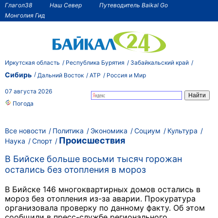
Глагол38
Наш Север
Путеводитель Baikal Go
Монголия Гид
Иркутская область
Республика Бурятия
Забайкальский край
Сибирь
Дальний Восток
АТР
Россия и Мир
07 августа 2026
Погода
Все новости
Политика
Экономика
Социум
Культура
Происшествия
Наука
Спорт
В Бийске больше восьми тысяч горожан
остались без отопления в мороз
В Бийске 146 многоквартирных домов остались в
мороз без отопления из-за аварии. Прокуратура
организовала проверку по данному факту. Об этом
сообщили в пресс-службе регионального