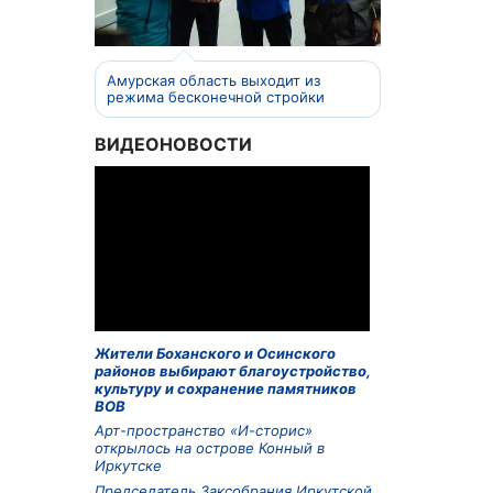
Амурская область выходит из
режима бесконечной стройки
ВИДЕОНОВОСТИ
Жители Боханского и Осинского
районов выбирают благоустройство,
культуру и сохранение памятников
ВОВ
Арт-пространство «И-сторис»
открылось на острове Конный в
Иркутске
Председатель Заксобрания Иркутской