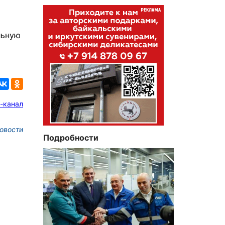
льную
-канал
овости
Подробности