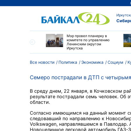
Иркутск
Сибир
утске началась
Мэр провел планерку в
а с фотографами,
комитете по управлению
агающими сделать
Ленинским округом
и с совами
Иркутска
Все новости
Политика
Экономика
Социум
К
Семеро пострадали в ДТП с четырьм
В среду днем, 22 января, в Кочковском р
результате пострадали семь человек. Об
области.
Согласно имеющимся на данный момент св
следовавший по направлению к Новосибирс
Volkswagen, направлявшемся в Павлодар. 
Новоцелинное легковой автомобиль ГАЗ-3