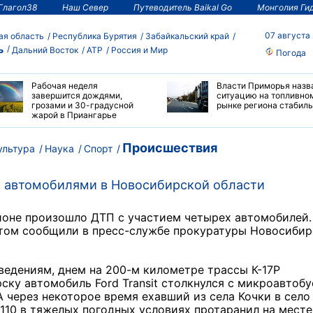
Глагол38
Наш Север
Путеводитель Baikal Go
Монголия Ги
07 августа
ая область
Республика Бурятия
Забайкальский край
ь
Дальний Восток
АТР
Россия и Мир
Погода
Рабочая неделя
Власти Приморья назв
завершится дождями,
ситуацию на топливно
грозами и 30-градусной
рынке региона стабил
жарой в Приангарье
Происшествия
ультура
Наука
Спорт
я автомобилями в Новосибирской области
айоне произошло ДТП с участием четырех автомобилей.
 этом сообщили в пресс-службе прокуратуры Новосиби
едениям, днем на 200-м километре трассы К-17Р
ку автомобиль Ford Transit столкнулся с микроавтоб
А через некоторое время ехавший из села Кочки в село
110 в тяжелых погодных условиях протаранил на месте