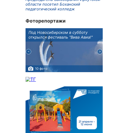
области посетил Боханский
педагогический колледж
Фоторепортажи
Оксана
Под Новосибирском в субботу
В Иркутске го
оддержке
открылся фестиваль "Вива Авиа!"
новую детску
10 фото
5 фото