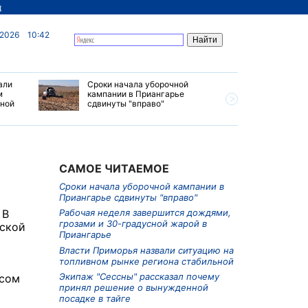
д
 2026
10:42
али
Сроки начала уборочной
Почти 7 
м
кампании в Приангарье
отправил
ьной
сдвинуты "вправо"
станций 
июле 202
САМОЕ ЧИТАЕМОЕ
Сроки начала уборочной кампании в
Приангарье сдвинуты "вправо"
 В
Рабочая неделя завершится дождями,
грозами и 30-градусной жарой в
рской
Приангарье
Власти Приморья назвали ситуацию на
топливном рынке региона стабильной
Экипаж "Сессны" рассказал почему
усом
принял решение о вынужденной
посадке в тайге