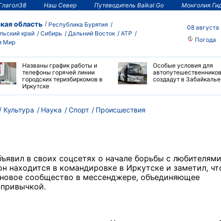
Глагол38
Наш Север
Путеводитель Baikal Go
Монголия Ги
кая область
Республика Бурятия
08 августа
льский край
Сибирь
Дальний Восток
АТР
Погода
и Мир
Названы график работы и
Особые условия для
телефоны горячей линии
автопутешественнико
городских теризбиркомов в
создадут в Забайкалье
Иркутске
Культура
Наука
Спорт
Происшествия
ъявил в своих соцсетях о начале борьбы с любителям
он находится в командировке в Иркутске и заметил, чт
 новое сообщество в мессенджере, объединяющее
й привычкой.