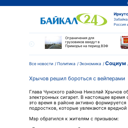
Иркутс
Забайка
Россия 
ровел планерку в
Ограничения для
ете по управлению
грузовиков введут в
ским округом
Приморье на период ВЭФ
ска
Социум
Все новости
Политика
Экономика
Хрычов решил бороться с вейперами
Глава Чунского района Николай Хрычов об
электронных сигарет. В настоящее время 
это время в районе активно формируется
подростков, которые увлекаются вредно
Мэр обратился к жителям с призывом: