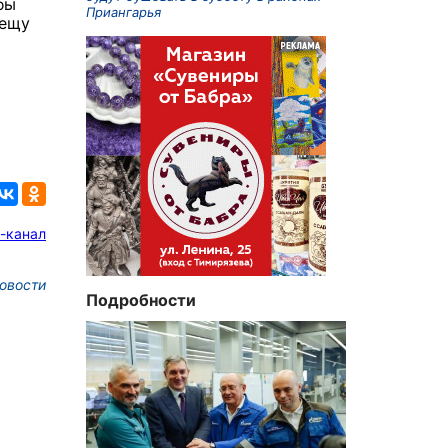
бы
Приангарья
сещу
-канал
овости
Подробности