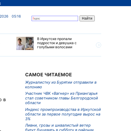
д
 2026
05:16
В Иркутске пропали
Ливни, г
в
подросток и девушка с
ветер бу
голубыми волосами
субботу 
Прианга
САМОЕ ЧИТАЕМОЕ
Журналистку из Бурятии отправили в
колонию
и
Участник ЧВК «Вагнер» из Приангарья
стал советником главы Белгородской
о в
области
Индекс промпроизводства в Иркутской
области за первое полугодие вырос на
3%
Ливни, грозы и шквалистый ветер
будут бушевать в субботу в районах