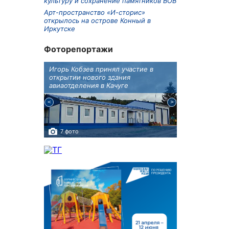
культуру и сохранение памятников ВОВ
Арт-пространство «И-сторис»
открылось на острове Конный в
Иркутске
Фоторепортажи
крытию
Игорь Кобзев принял участие в
Под Новосиби
еку
открытии нового здания
открылся фест
авиаотделения в Качуге
7 фото
10 фото