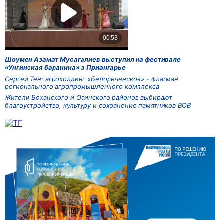
Шоумен Азамат Мусагалиев выступил на фестивале
«Унгинская баранина» в Приангарье
Сергей Тен: агрохолдинг «Белореченское» - флагман
регионального агропромышленного комплекса
Жители Боханского и Осинского районов выбирают
благоустройство, культуру и сохранение памятников ВОВ