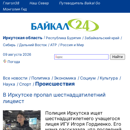
Глагол38
Наш Север
Путеводитель Baikal Go
Монголия Гид
Иркутская область
Республика Бурятия
Забайкальский край
Сибирь
Дальний Восток
АТР
Россия и Мир
09 августа 2026
Погода
Все новости
Политика
Экономика
Социум
Культура
Происшествия
Наука
Спорт
В Иркутске пропал шестнадцатилетний
лицеист
Полиция Иркутска ищет
шестнадцатилетнего учащегося
лицея ИГУ Игоря Гордиенко. Его
мама рассказала, что последний