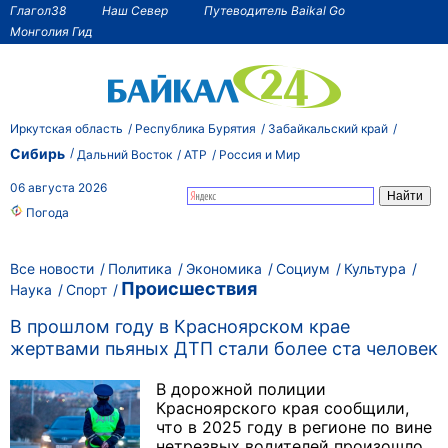
Глагол38
Наш Север
Путеводитель Baikal Go
Монголия Гид
Иркутская область
Республика Бурятия
Забайкальский край
Сибирь
Дальний Восток
АТР
Россия и Мир
06 августа 2026
Погода
Все новости
Политика
Экономика
Социум
Культура
Происшествия
Наука
Спорт
В прошлом году в Красноярском крае
жертвами пьяных ДТП стали более ста человек
В дорожной полиции
Красноярского края сообщили,
что в 2025 году в регионе по вине
нетрезвых водителей произошло