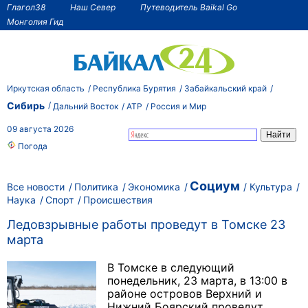
Глагол38
Наш Север
Путеводитель Baikal Go
Монголия Гид
Иркутская область
Республика Бурятия
Забайкальский край
Сибирь
Дальний Восток
АТР
Россия и Мир
09 августа 2026
Погода
Социум
Все новости
Политика
Экономика
Культура
Наука
Спорт
Происшествия
Ледовзрывные работы проведут в Томске 23
марта
В Томске в следующий
понедельник, 23 марта, в 13:00 в
районе островов Верхний и
Нижний Боярский проведут