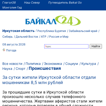
Глагол38
Наш Север
Путеводитель Baikal Go
Монголия Гид
Иркутская область
Республика Бурятия
Забайкальский край
Сибирь
Дальний Восток
АТР
Россия и Мир
08 августа 2026
Погода
Все новости
Политика
Экономика
Социум
Культура
Происшествия
Наука
Спорт
За сутки жители Иркутской области отдали
мошенникам 8,5 млн рублей
За прошедшие сутки в Иркутской области
произошло несколько случаев телефонного
мошенничества. Жертвами аферистов стали жители
региона, которые потеряли в общей сложности