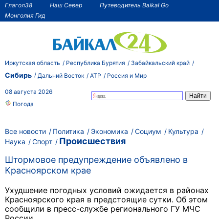
Глагол38
Наш Север
Путеводитель Baikal Go
Монголия Гид
Иркутская область
Республика Бурятия
Забайкальский край
Сибирь
Дальний Восток
АТР
Россия и Мир
08 августа 2026
Погода
Все новости
Политика
Экономика
Социум
Культура
Происшествия
Наука
Спорт
Штормовое предупреждение объявлено в
Красноярском крае
Ухудшение погодных условий ожидается в районах
Красноярского края в предстоящие сутки. Об этом
сообщили в пресс-службе регионального ГУ МЧС
России.