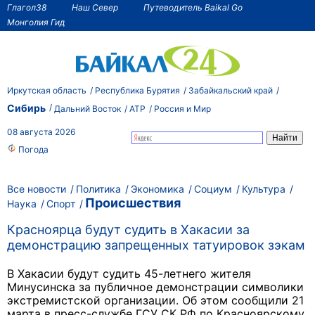
Глагол38
Наш Север
Путеводитель Baikal Go
Монголия Гид
Иркутская область
Республика Бурятия
Забайкальский край
Сибирь
Дальний Восток
АТР
Россия и Мир
08 августа 2026
Погода
Все новости
Политика
Экономика
Социум
Культура
Происшествия
Наука
Спорт
Красноярца будут судить в Хакасии за
демонстрацию запрещенных татуировок зэкам
В Хакасии будут судить 45-летнего жителя
Минусинска за публичное демонстрации символики
экстремистской организации. Об этом сообщили 21
марта в пресс-службе ГСУ СК РФ по Красноярскому