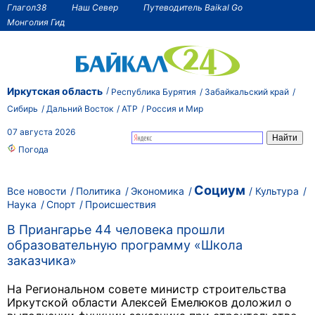
Глагол38
Наш Север
Путеводитель Baikal Go
Монголия Гид
Иркутская область
Республика Бурятия
Забайкальский край
Сибирь
Дальний Восток
АТР
Россия и Мир
07 августа 2026
Погода
Социум
Все новости
Политика
Экономика
Культура
Наука
Спорт
Происшествия
В Приангарье 44 человека прошли
образовательную программу «Школа
заказчика»
На Региональном совете министр строительства
Иркутской области Алексей Емелюков доложил о