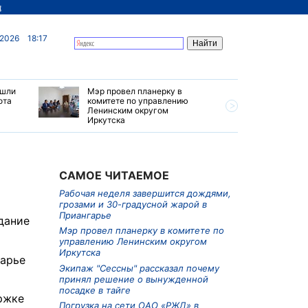
д
 2026
18:17
ашли
Мэр провел планерку в
Рабочая 
ота
комитете по управлению
завершит
Ленинским округом
грозами 
Иркутска
жарой в 
САМОЕ ЧИТАЕМОЕ
Рабочая неделя завершится дождями,
грозами и 30-градусной жарой в
Приангарье
дание
Мэр провел планерку в комитете по
управлению Ленинским округом
Иркутска
гарье
Экипаж "Сессны" рассказал почему
принял решение о вынужденной
посадке в тайге
ржке
Погрузка на сети ОАО «РЖД» в