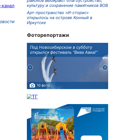
районов выбирают благоустройство,
-канал
культуру и сохранение памятников ВОВ
Арт-пространство «И-сторис»
открылось на острове Конный в
овости
Иркутске
Фоторепортажи
Оксана
Под Новосибирском в субботу
В Иркутске го
оддержке
открылся фестиваль "Вива Авиа!"
новую детску
10 фото
5 фото