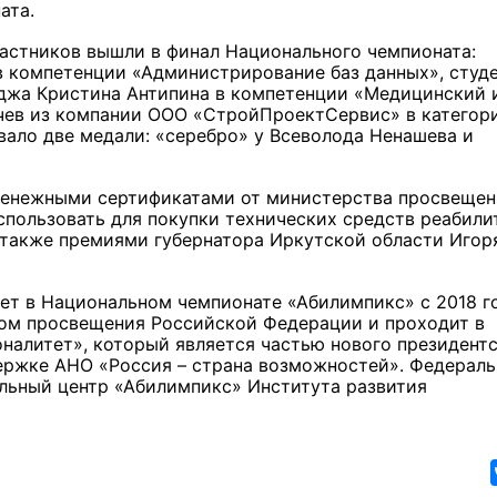
ата.
частников вышли в финал Национального чемпионата:
в компетенции «Администрирование баз данных», студ
джа Кристина Антипина в компетенции «Медицинский 
чев из компании ООО «СтройПроектСервис» в категор
вало две медали: «серебро» у Всеволода Ненашева и
енежными сертификатами от министерства просвещен
пользовать для покупки технических средств реабили
а также премиями губернатора Иркутской области Игор
ет в Национальном чемпионате «Абилимпикс» с 2018 г
ом просвещения Российской Федерации и проходит в
налитет», который является частью нового президент
ержке АНО «Россия – страна возможностей». Федерал
льный центр «Абилимпикс» Института развития