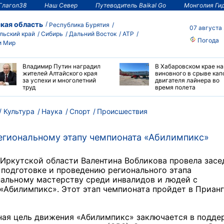
Глагол38
Наш Север
Путеводитель Baikal Go
Монголия Ги
кая область
Республика Бурятия
07 августа
льский край
Сибирь
Дальний Восток
АТР
Погода
и Мир
Владимир Путин наградил
В Хабаровском крае н
жителей Алтайского края
виновного в срыве кап
за успехи и многолетний
двигателя лайнера во
труд
время полета
Культура
Наука
Спорт
Происшествия
региональному этапу чемпионата «Абилимпикс»
 Иркутской области Валентина Вобликова провела засе
 подготовке и проведению регионального этапа
альному мастерству среди инвалидов и людей с
Абилимпикс». Этот этап чемпионата пройдет в Приан
вная цель движения «Абилимпикс» заключается в подде