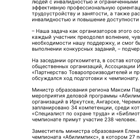
людей с инвалидностью и ограниченными 
эффективную профессиональную ориентац
трудоустройству и занятости, а также ра
инвалидностью и повышение доступности 
– Наша задача как организаторов этого ос
каждый участник преодолел волнение, чув
необходимости нашу поддержку, и смог б
выполнении конкурсных заданий, – подчер
На заседании оргкомитета, в состав кото
общественных организаций, Ассоциации И
«Партнерство Товаропроизводителей и пр
обсуждался ход подготовки к чемпионату.
Министр образования региона Максим Пар
мероприятия деловой программы «Абилимп
организаций в Иркутске, Ангарске, Чере
запланировано 34 компетенции, среди ко
«Специалист по охране труда» и «Библио
чемпионате примут участие 238 человек.
Заместитель министра образования Елена
чемпионата «Абилимпикс», в котором 27 п