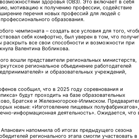
возможностями здоровья (ОВЗ). Это включает в себя
ию, мотивацию к получению профессии, содействие
сширение перечня новых профессий для людей с
профессионального образования.
обого чемпионата – создать все условия для того, что
ствовал себя комфортно, был уверен в том, что получи
ы раскрыть все свои способности и возможности при
кнула Валентина Вобликова.
рого вошли представители региональных министерств,
ркутское региональное объединение работодателей
едпринимателей» и образовательных учреждений,
фенов сообщил, что в 2025 году соревнования и
икса» будут проходить на базе образовательных
мхово, Братске и Железногорске-Илимском. Предварите
торых новые: «Изготовление пищевых полуфабрикатов»,
течно-информационная деятельность». Ожидается, что 
 Апанович напомнила об итогах предыдущего сезона
обедителей регионального этапа смогли участвовать в