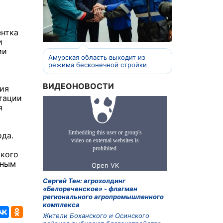
ентка
и
ии
Амурская область выходит из
режима бесконечной стройки
ВИДЕОНОВОСТИ
ия
тации
я
ода.
ского
ьным
Сергей Тен: агрохолдинг
«Белореченское» - флагман
регионального агропромышленного
комплекса
Жители Боханского и Осинского