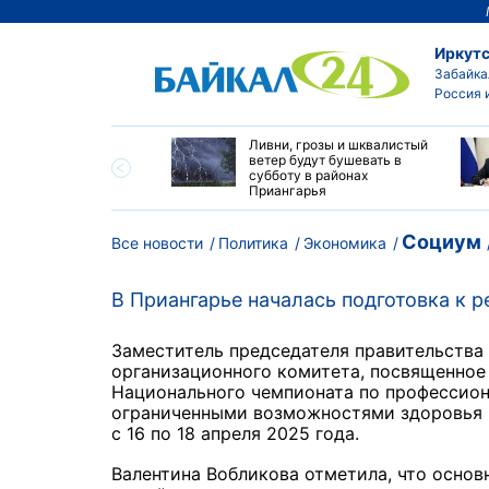
Иркутс
Забайка
Россия 
 7 млн пассажиров
Ливни, грозы и шквалистый
вились в поездки со
ветер будут бушевать в
ий ВСЖД в январе-
субботу в районах
2026 года
Приангарья
Социум
Все новости
Политика
Экономика
В Приангарье началась подготовка к 
Заместитель председателя правительства
организационного комитета, посвященное
Национального чемпионата по профессион
ограниченными возможностями здоровья «
с 16 по 18 апреля 2025 года.
Валентина Вобликова отметила, что осно