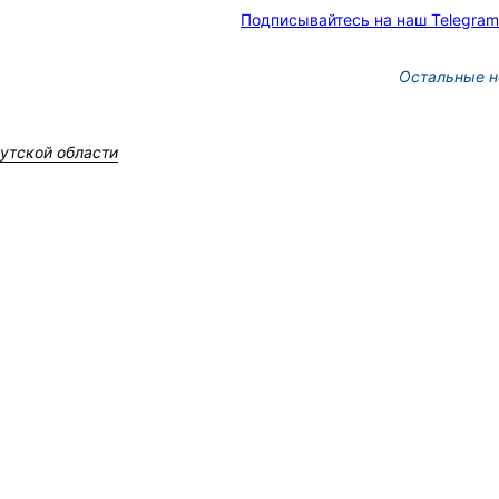
Подписывайтесь на наш Telegram
Остальные н
утской области
Депутат Думы Иркутска 
Жучкова рассказала о п
детского спорта
10 фото