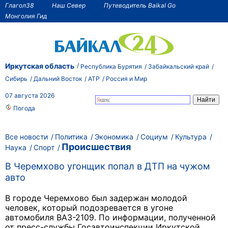
Глагол38
Наш Север
Путеводитель Baikal Go
Монголия Гид
Иркутская область
Республика Бурятия
Забайкальский край
Сибирь
Дальний Восток
АТР
Россия и Мир
07 августа 2026
Погода
Все новости
Политика
Экономика
Социум
Культура
Происшествия
Наука
Спорт
В Черемхово угонщик попал в ДТП на чужом
авто
В городе Черемхово был задержан молодой
человек, который подозревается в угоне
автомобиля ВАЗ-2109. По информации, полученной
от пресс-службы Госавтоинспекции Иркутской