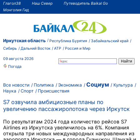
Глагол38
Наш Север
Путеводитель Baikal Go
Монголия Гид
Иркутская область
Республика Бурятия
Забайкальский край
Сибирь
Дальний Восток
АТР
Россия и Мир
09 августа 2026
Погода
Социум
Все новости
Политика
Экономика
Культура
Наука
Спорт
Происшествия
S7 озвучила амбициозные планы по
увеличению пассажиропотока через Иркутск
По результатам 2024 года количество рейсов S7
Airlines из Иркутска увеличилось на 6%. Компания
открыла три новых международных направления из
аэропорта Иркутска — в города Гуанчжоу, Шанхай и