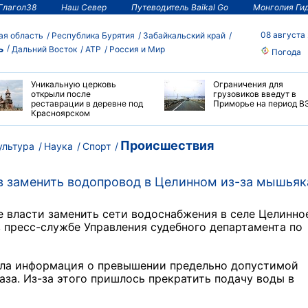
Глагол38
Наш Север
Путеводитель Baikal Go
Монголия Ги
08 августа
ая область
Республика Бурятия
Забайкальский край
ь
Дальний Восток
АТР
Россия и Мир
Погода
Уникальную церковь
Ограничения для
открыли после
грузовиков введут в
реставрации в деревне под
Приморье на период В
Красноярском
Происшествия
ультура
Наука
Спорт
в заменить водопровод в Целинном из-за мышьяк
 власти заменить сети водоснабжения в селе Целинное
 пресс-службе Управления судебного департамента по
ила информация о превышении предельно допустимой
раза. Из-за этого пришлось прекратить подачу воды в