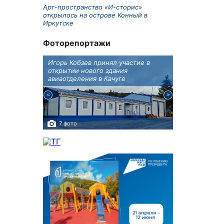
Арт-пространство «И-сторис»
открылось на острове Конный в
Иркутске
Фоторепортажи
крытию
Игорь Кобзев принял участие в
Под Новосиби
еку
открытии нового здания
открылся фест
авиаотделения в Качуге
7 фото
10 фото