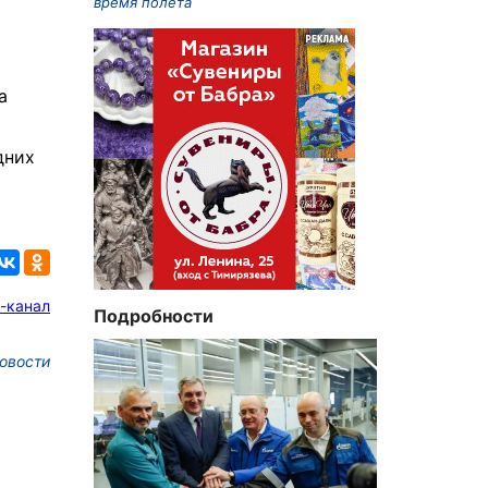
время полета
а
дних
и
-канал
Подробности
овости