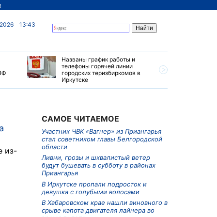
д
 2026
13:43
Названы график работы и
Особые у
телефоны горячей линии
автопуте
ЭФ
городских теризбиркомов в
создадут
Иркутске
САМОЕ ЧИТАЕМОЕ
а
Участник ЧВК «Вагнер» из Приангарья
стал советником главы Белгородской
области
 из-
Ливни, грозы и шквалистый ветер
будут бушевать в субботу в районах
Приангарья
В Иркутске пропали подросток и
девушка с голубыми волосами
В Хабаровском крае нашли виновного в
срыве капота двигателя лайнера во