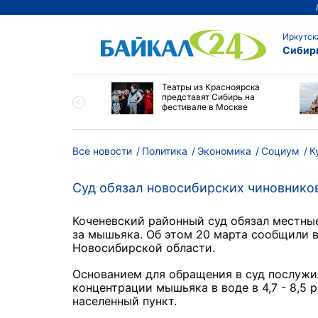
Иркутск
Сибир
мир Путин наградил
Театры из Красноярска
ей Алтайского края
представят Сибирь на
пехи и многолетний
фестивале в Москве
Все новости
Политика
Экономика
Социум
К
Суд обязал новосибирских чиновнико
Коченевский районный суд обязал местные
за мышьяка. Об этом 20 марта сообщили в
Новосибирской области.
Основанием для обращения в суд послуж
концентрации мышьяка в воде в 4,7 - 8,5 
населенный пункт.