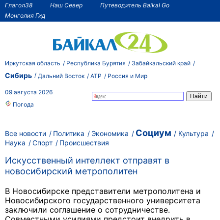
Глагол38
Наш Север
Путеводитель Baikal Go
Монголия Гид
Иркутская область
Республика Бурятия
Забайкальский край
Сибирь
Дальний Восток
АТР
Россия и Мир
09 августа 2026
Погода
Социум
Все новости
Политика
Экономика
Культура
Наука
Спорт
Происшествия
Искусственный интеллект отправят в
новосибирский метрополитен
В Новосибирске представители метрополитена и
Новосибирского государственного университета
заключили соглашение о сотрудничестве.
Совместными усилиями предстоит внедрить в