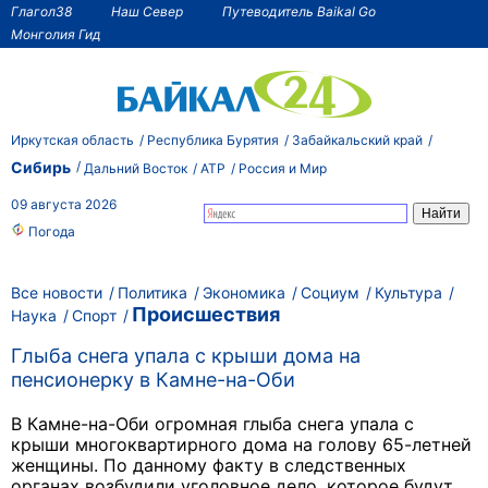
Глагол38
Наш Север
Путеводитель Baikal Go
Монголия Гид
Иркутская область
Республика Бурятия
Забайкальский край
Сибирь
Дальний Восток
АТР
Россия и Мир
09 августа 2026
Погода
Все новости
Политика
Экономика
Социум
Культура
Происшествия
Наука
Спорт
Глыба снега упала с крыши дома на
пенсионерку в Камне-на-Оби
В Камне-на-Оби огромная глыба снега упала с
крыши многоквартирного дома на голову 65-летней
женщины. По данному факту в следственных
органах возбудили уголовное дело, которое будут