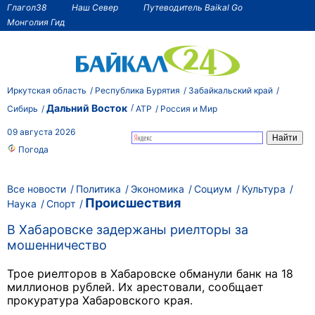
Глагол38
Наш Север
Путеводитель Baikal Go
Монголия Гид
Иркутская область
Республика Бурятия
Забайкальский край
Дальний Восток
Сибирь
АТР
Россия и Мир
09 августа 2026
Погода
Все новости
Политика
Экономика
Социум
Культура
Происшествия
Наука
Спорт
В Хабаровске задержаны риелторы за
мошенничество
Трое риелторов в Хабаровске обманули банк на 18
миллионов рублей. Их арестовали, сообщает
прокуратура Хабаровского края.