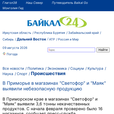
Глагол38
Наш Север
Путеводитель Baikal Go
Монголия Гид
Иркутская область
Республика Бурятия
Забайкальский край
Дальний Восток
Сибирь
АТР
Россия и Мир
09 августа 2026
Погода
Все новости
Политика
Экономика
Социум
Культура
Происшествия
Наука
Спорт
В Приморье в магазинах "Светофор" и "Маяк"
выявили небезопасную продукцию
В Приморском крае в магазинах "Светофор" и
"Маяк" выявили 3,6 тонны некачественных
продуктов. С начала февраля проверено было 16
магазинов,
сообщает пресс-служба