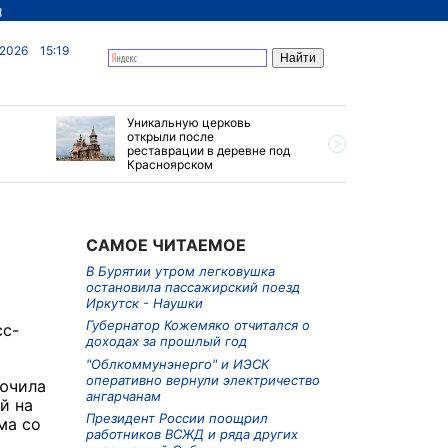
д
 2026
15:19
Уникальную церковь
Ограниче
открыли после
грузовик
реставрации в деревне под
Приморье
Красноярском
САМОЕ ЧИТАЕМОЕ
В Бурятии утром легковушка
остановила пассажирский поезд
Иркутск - Наушки
Губернатор Кожемяко отчитался о
сс-
доходах за прошлый год
"Облкоммунэнерго" и ИЭСК
оперативно вернули электричество
лючила
ангарчанам
й на
Президент России поощрил
ма со
работников ВСЖД и ряда других