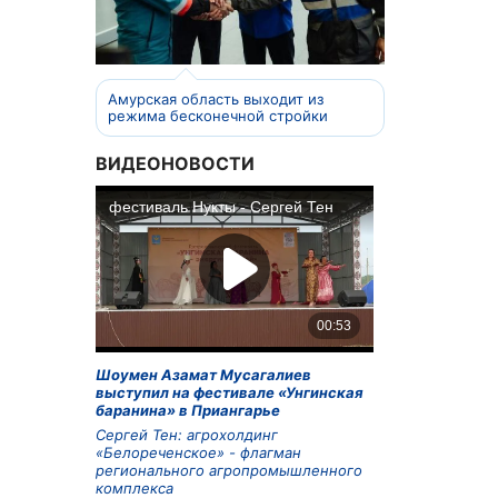
Амурская область выходит из
режима бесконечной стройки
ВИДЕОНОВОСТИ
Шоумен Азамат Мусагалиев
выступил на фестивале «Унгинская
баранина» в Приангарье
Сергей Тен: агрохолдинг
«Белореченское» - флагман
регионального агропромышленного
комплекса