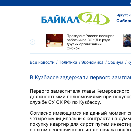
Иркутск
Сибир
утске пропали
Президент России поощрил
сток и девушка с
работников ВСЖД и ряда
ыми волосами
других организаций
Сибири
Все новости
Политика
Экономика
Социум
К
В Кузбассе задержали первого замгл
Первого заместителя главы Кемеровского
должностными полномочиями при покупке 
службе СУ СК РФ по Кузбассу.
Согласно имеющимся на данный момент св
четыре муниципальных контракта на сумм
покупку квартир для сирот путем инвест
сроком передачи квартир до начала ноябр