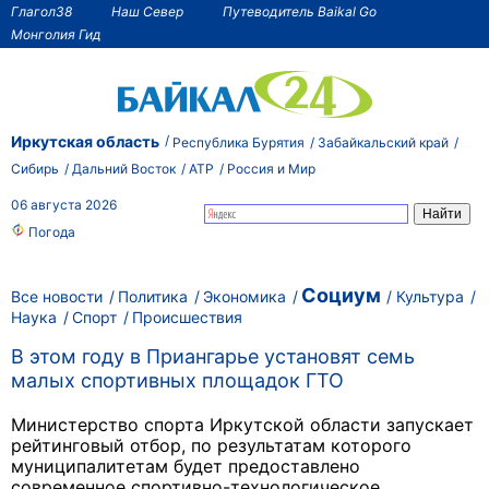
Глагол38
Наш Север
Путеводитель Baikal Go
Монголия Гид
Иркутская область
Республика Бурятия
Забайкальский край
Сибирь
Дальний Восток
АТР
Россия и Мир
06 августа 2026
Погода
Социум
Все новости
Политика
Экономика
Культура
Наука
Спорт
Происшествия
В этом году в Приангарье установят семь
малых спортивных площадок ГТО
Министерство спорта Иркутской области запускает
рейтинговый отбор, по результатам которого
муниципалитетам будет предоставлено
современное спортивно-технологическое