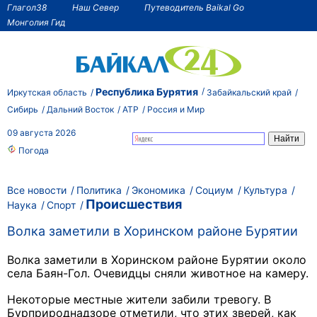
Глагол38
Наш Север
Путеводитель Baikal Go
Монголия Гид
Республика Бурятия
Иркутская область
Забайкальский край
Сибирь
Дальний Восток
АТР
Россия и Мир
09 августа 2026
Погода
Все новости
Политика
Экономика
Социум
Культура
Происшествия
Наука
Спорт
Волка заметили в Хоринском районе Бурятии
Волка заметили в Хоринском районе Бурятии около
села Баян-Гол. Очевидцы сняли животное на камеру.
Некоторые местные жители забили тревогу. В
Бурприроднадзоре отметили, что этих зверей,
как