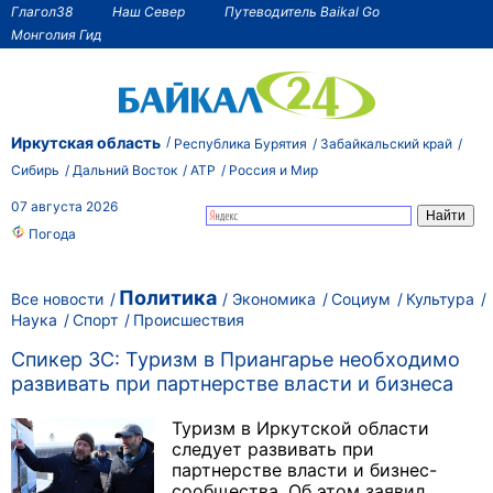
Глагол38
Наш Север
Путеводитель Baikal Go
Монголия Гид
Иркутская область
Республика Бурятия
Забайкальский край
Сибирь
Дальний Восток
АТР
Россия и Мир
07 августа 2026
Погода
Политика
Все новости
Экономика
Социум
Культура
Наука
Спорт
Происшествия
Спикер ЗС: Туризм в Приангарье необходимо
развивать при партнерстве власти и бизнеса
Туризм в Иркутской области
следует развивать при
партнерстве власти и бизнес-
сообщества. Об этом заявил