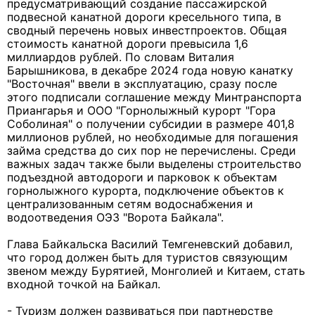
предусматривающий создание пассажирской
подвесной канатной дороги кресельного типа, в
сводный перечень новых инвестпроектов. Общая
стоимость канатной дороги превысила 1,6
миллиардов рублей. По словам Виталия
Барышникова, в декабре 2024 года новую канатку
"Восточная" ввели в эксплуатацию, сразу после
этого подписали соглашение между Минтранспорта
Приангарья и ООО "Горнолыжный курорт "Гора
Соболиная" о получении субсидии в размере 401,8
миллионов рублей, но необходимые для погашения
займа средства до сих пор не перечислены. Среди
важных задач также были выделены строительство
подъездной автодороги и парковок к объектам
горнолыжного курорта, подключение объектов к
централизованным сетям водоснабжения и
водоотведения ОЭЗ "Ворота Байкала".
Глава Байкальска Василий Темгеневский добавил,
что город должен быть для туристов связующим
звеном между Бурятией, Монголией и Китаем, стать
входной точкой на Байкал.
- Туризм должен развиваться при партнерстве