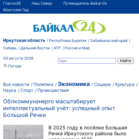
Глагол38
Наш Север
Путеводитель Baikal Go
Монголия Гид
Иркутская область
Республика Бурятия
Забайкальский край
Сибирь
Дальний Восток
АТР
Россия и Мир
09 августа 2026
Погода
Экономика
Все новости
Политика
Социум
Культура
Наука
Спорт
Происшествия
Облкоммунэнерго масштабирует
интеллектуальный учёт: успешный опыт
Большой Речки
В 2025 году в посёлке Большая
Речка Иркутского района было