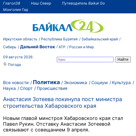
Глагол38
Наш Север
Путеводитель Baikal Go
Монголия Гид
Иркутская область
Республика Бурятия
Забайкальский край
Дальний Восток
Сибирь
АТР
Россия и Мир
09 августа 2026
Погода
Политика
Все новости
Экономика
Социум
Культура
Наука
Спорт
Происшествия
Анастасия Зотеева покинула пост министра
строительства Хабаровского края
Новым главой минстроя Хабаровского края стал
Павел Рукин. Отставку Анастасии Зотеевой
связывают с совещанием 9 апреля.