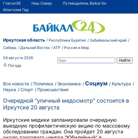
Глагол38
Наш Север
Путеводитель Baikal Go
Монголия Гид
Иркутская область
Республика Бурятия
Забайкальский край
Сибирь
Дальний Восток
АТР
Россия и Мир
06 августа 2026
Погода
Социум
Все новости
Политика
Экономика
Культура
Наука
Спорт
Происшествия
Очередной "уличный медосмотр" состоится в
Иркутске 20 августа
Иркутские медики запланировали очередную
выездную профилактическую акцию по массовому
обследованию граждан. Она пройдет 20 августа
около торгового центра "Юбилейный" в