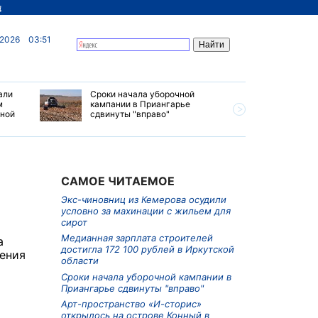
д
 2026
03:51
али
Сроки начала уборочной
Почти 7 
м
кампании в Приангарье
отправил
ьной
сдвинуты "вправо"
станций 
июле 202
САМОЕ ЧИТАЕМОЕ
Экс-чиновниц из Кемерова осудили
условно за махинации с жильем для
сирот
о
Медианная зарплата строителей
а
достигла 172 100 рублей в Иркутской
ления
области
Сроки начала уборочной кампании в
Приангарье сдвинуты "вправо"
Арт-пространство «И-сторис»
открылось на острове Конный в