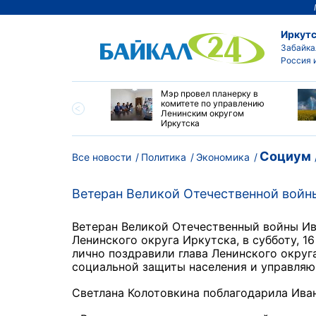
Иркутс
Забайка
Россия 
утске началась
Мэр провел планерку в
а с фотографами,
комитете по управлению
агающими сделать
Ленинским округом
и с совами
Иркутска
Социум
Все новости
Политика
Экономика
Ветеран Великой Отечественной войн
Ветеран Великой Отечественный войны И
Ленинского округа Иркутска, в субботу, 16
лично поздравили глава Ленинского округ
социальной защиты населения и управля
Светлана Колотовкина поблагодарила Иван