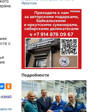
 кого
Иркутске
ерана.
тиях
сте с
ья
ние
Подробности
-канал
овости