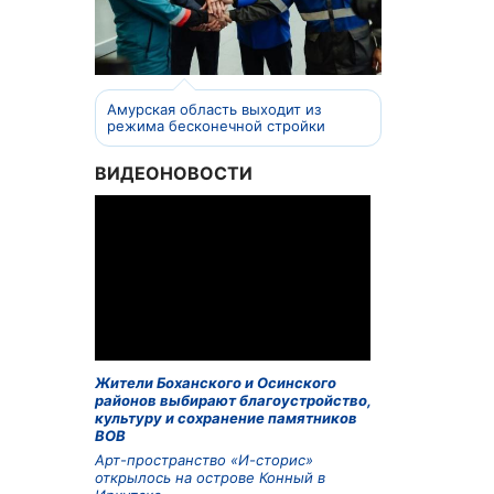
Амурская область выходит из
режима бесконечной стройки
ВИДЕОНОВОСТИ
Жители Боханского и Осинского
районов выбирают благоустройство,
культуру и сохранение памятников
ВОВ
Арт-пространство «И-сторис»
открылось на острове Конный в