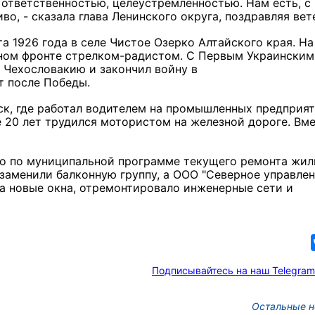
 ответственностью, целеустремленностью. Нам есть, с
во, - сказала глава Ленинского округа, поздравляя вет
а 1926 года в селе Чистое Озерко Алтайского края. На
адном фронте стрелком-радистом. С Первым Украинским
Чехословакию и закончил войну в
т после Победы.
ск, где работал водителем на промышленных предприя
е 20 лет трудился мотористом на железной дороге. Вме
то по муниципальной программе текущего ремонта жил
заменили балконную группу, а ООО "Северное управле
а новые окна, отремонтировало инженерные сети и
Подписывайтесь на наш Telegram
Остальные н