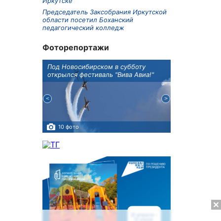
Иркутске
Председатель Заксобрания Иркутской
области посетил Боханский
педагогический колледж
Фоторепортажи
Оксана
Под Новосибирском в субботу
В Иркутске го
оддержке
открылся фестиваль "Вива Авиа!"
новую детску
10 фото
5 фото