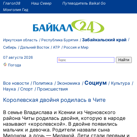
Глагол38
Наш Север
Путеводитель Baikal Go
Монголия Гид
Забайкальский край
Иркутская область
Республика Бурятия
Сибирь
Дальний Восток
АТР
Россия и Мир
07 августа 2026
Погода
Социум
Все новости
Политика
Экономика
Культура
Наука
Спорт
Происшествия
Королевская двойня родилась в Чите
В семье Владислава и Ксении из Черновского
района Читы родилась двойня, которую в народе
называют «королевской». В двойне появились
мальчик и девочка. Родители назвали сына
Мироном, а дочь — Миланой. Дети стали первым и