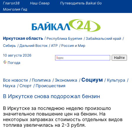
Глагол38
Наш Север
Путеводитель Baikal Go
Монголия Гид
Иркутская область
Республика Бурятия
Забайкальский край
Сибирь
Дальний Восток
АТР
Россия и Мир
10 августа 2026
Погода
Социум
Все новости
Политика
Экономика
Культура
Наука
Спорт
Происшествия
В Иркутске снова подорожал бензин
В Иркутске за последнюю неделю произошло
значительное повышение цен на бензин. На
некоторых заправках стоимость отдельных видов
топлива увеличилась на 2-3 рубля.