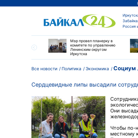
Иркутск
Забайка
Россия 
утске началась
Мэр провел планерку в
а с фотографами,
комитете по управлению
агающими сделать
Ленинским округом
и с совами
Иркутска
Социум
Все новости
Политика
Экономика
Сердцевидные липы высадили сотруд
Сотрудник
экологичес
Они высад
железнодор
Чтобы по-
местному к