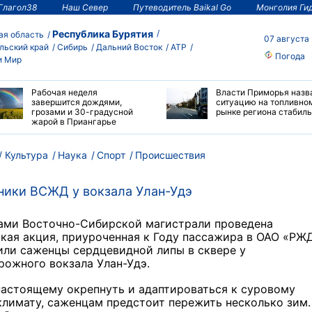
Глагол38
Наш Север
Путеводитель Baikal Go
Монголия Ги
Республика Бурятия
ая область
07 августа
льский край
Сибирь
Дальний Восток
АТР
Погода
и Мир
Рабочая неделя
Власти Приморья назв
завершится дождями,
ситуацию на топливно
грозами и 30-градусной
рынке региона стабил
жарой в Приангарье
Культура
Наука
Спорт
Происшествия
ники ВСЖД у вокзала Улан-Удэ
ами Восточно-Сибирской магистрали проведена
кая акция, приуроченная к Году пассажира в ОАО «РЖД
или саженцы сердцевидной липы в сквере у
ожного вокзала Улан-Удэ.
настоящему окрепнуть и адаптироваться к суровому
лимату, саженцам предстоит пережить несколько зим.