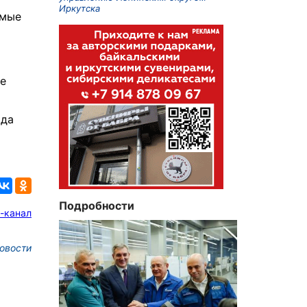
и
Иркутска
имые
же
ода
Подробности
-канал
овости