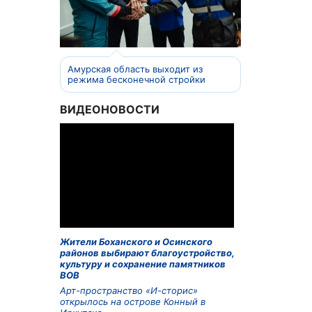
Амурская область выходит из
режима бесконечной стройки
ВИДЕОНОВОСТИ
Жители Боханского и Осинского
районов выбирают благоустройство,
культуру и сохранение памятников
ВОВ
Арт-пространство «И-сторис»
открылось на острове Конный в