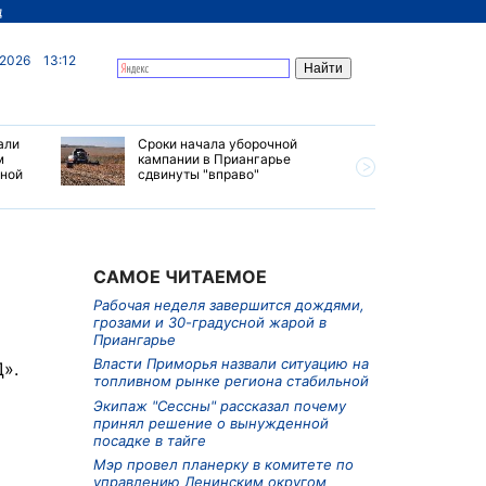
д
 2026
13:12
али
Сроки начала уборочной
Почти 7 
м
кампании в Приангарье
отправил
ьной
сдвинуты "вправо"
станций 
июле 202
САМОЕ ЧИТАЕМОЕ
Рабочая неделя завершится дождями,
грозами и 30-градусной жарой в
Приангарье
Власти Приморья назвали ситуацию на
».
топливном рынке региона стабильной
Экипаж "Сессны" рассказал почему
принял решение о вынужденной
посадке в тайге
Мэр провел планерку в комитете по
управлению Ленинским округом