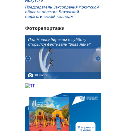
Иркутске
Председатель Заксобрания Иркутской
области посетил Боханский
педагогический колледж
Фоторепортажи
Оксана
Под Новосибирском в субботу
В Иркутске го
оддержке
открылся фестиваль "Вива Авиа!"
новую детску
10 фото
5 фото