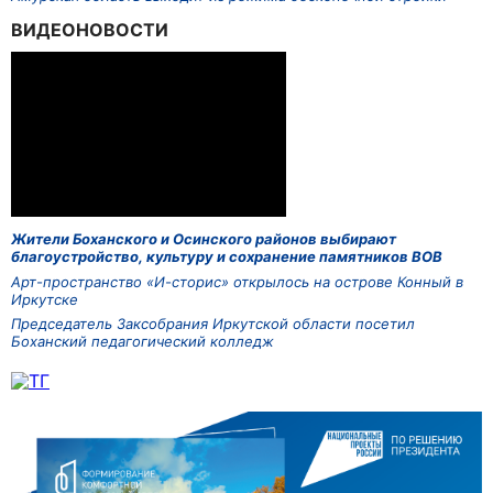
ВИДЕОНОВОСТИ
Жители Боханского и Осинского районов выбирают
благоустройство, культуру и сохранение памятников ВОВ
Арт-пространство «И-сторис» открылось на острове Конный в
Иркутске
Председатель Заксобрания Иркутской области посетил
Боханский педагогический колледж