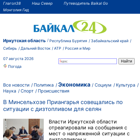
Глагол38
Наш Север
Путеводитель Baikal Go
Монголия Гид
Иркутская область
Республика Бурятия
Забайкальский край
Сибирь
Дальний Восток
АТР
Россия и Мир
07 августа 2026
Погода
Экономика
Все новости
Политика
Социум
Культура
Наука
Спорт
Происшествия
В Минсельхозе Приангарья совещались по
ситуации с дизтопливом для селян
Власти Иркутской области
отреагировали на сообщения с
мест о напряженной ситуации с
дизтопливом у