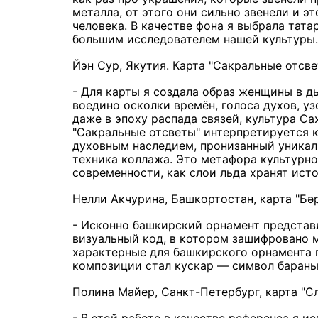
металла, от этого они сильно звенели и э
человека. В качестве фона я выбрала тата
большим исследователем нашей культуры.
Йэн Сур, Якутия. Карта "Сакральные отсве
- Для карты я создала образ женщины в дь
воедино осколки времён, голоса духов, у
даже в эпоху распада связей, культура Сах
"Сакральные отсветы" интерпретируется 
духовным наследием, пронизанный уникал
техника коллажа. Это метафора культурног
современности, как слои льда хранят ист
Нелли Акчурина, Башкортостан, карта "Бәр
- Исконно башкирский орнамент представл
визуальный код, в котором зашифровано м
характерные для башкирского орнамента 
композиции стал кускар — символ бараньи
Полина Майер, Санкт-Петербург, карта "Сл
- В этой работе в качестве референса я и