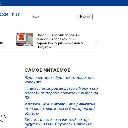
д
 2026
11:56
Названы график работы и
Особые у
телефоны горячей линии
автопуте
ЭФ
городских теризбиркомов в
создадут
Иркутске
САМОЕ ЧИТАЕМОЕ
Журналистку из Бурятии отправили в
колонию
Индекс промпроизводства в Иркутской
области за первое полугодие вырос на
3%
ы
Участник ЧВК «Вагнер» из Приангарья
стал советником главы Белгородской
области
ые,
Ливни, грозы и шквалистый ветер
т-
будут бушевать в субботу в районах