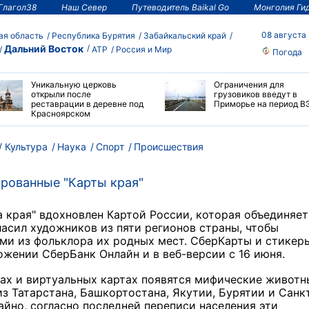
Глагол38
Наш Север
Путеводитель Baikal Go
Монголия Ги
08 августа
ая область
Республика Бурятия
Забайкальский край
Дальний Восток
АТР
Россия и Мир
Погода
Уникальную церковь
Ограничения для
открыли после
грузовиков введут в
реставрации в деревне под
Приморье на период В
Красноярском
Культура
Наука
Спорт
Происшествия
рованные "Карты края"
 края" вдохновлен Картой России, которая объединяет
ласил художников из пяти регионов страны, чтобы
ами из фольклора их родных мест. СберКарты и стикер
жении СберБанк Онлайн и в веб-версии с 16 июня.
ах и виртуальных картах появятся мифические животн
 Татарстана, Башкортостана, Якутии, Бурятии и Санк
айно, согласно последней переписи населения эти