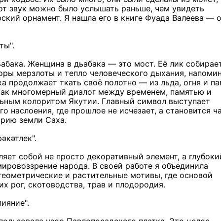
тот звук можно было услышать раньше, чем увидеть
рский орнамент. Я нашла его в книге Фуада Валеева — 
ты".
абака. Женщина в дьабака — это мост. Её лик собирае
зоры мерзлоты и тепло человеческого дыхания, напомин
а продолжает ткать своё полотно — из льда, огня и па
как многомерный диалог между временем, памятью и
ьным колоритом Якутии. Главный символ выступает
о наслоения, где прошлое не исчезает, а становится ч
орию земли Саха.
әкәтлек".
яет собой не просто декоративный элемент, а глубоки
ировоззрение народа. В своей работе я объединила
геометрические и растительные мотивы, где основой
х рог, скотоводства, трав и плодородия.
ияние".
спользовала узор Павлопосадского платка. Это целое