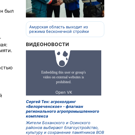
он был
Амурская область выходит из
режима бесконечной стройки
т
ВИДЕОНОВОСТИ
ая:
мяти.
астью
й
Сергей Тен: агрохолдинг
«Белореченское» - флагман
регионального агропромышленного
комплекса
Жители Боханского и Осинского
районов выбирают благоустройство,
культуру и сохранение памятников ВОВ