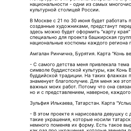
национальности - одни из самых многочис
культурной столицей России.
В Москве с 21 по 30 июня будет работать 
созданные художниками, предстанут перед
здесь можно будет оформить "карту края"
специально для проекта башкирская груп
национальные костюмы каждого региона 
Амгалан Ринчичнэ, Бурятия. Карта "Конь в
- С самого детства меня привлекала тема 
символе буддистской культуры, как Конь 
буддийской традиции. На таких флажках п
знаменует благополучие. Для меня же это
важных моих работ. Потому что она связа
но и с представлением, наверное, каждог
Зульфия Илькаева, Татарстан. Карта "Услы
- В этом проекте я нарисовала девушку с
такие украшения, которые носили татарски
немного поменяв их форму. Есть такое вы
как раз про украшения, которые звенели п