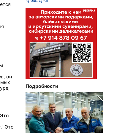
Приангарья
яется
ня
ом
ь, он
амых
Подробности
уре,
 Это
.” Это