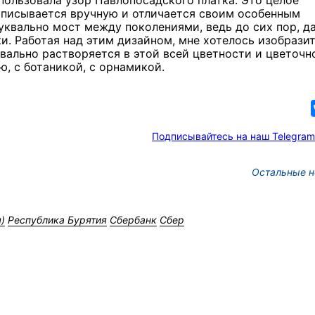
асписывается вручную и отличается своим особенным
уквально мост между поколениями, ведь до сих пор, д
ки. Работая над этим дизайном, мне хотелось изобразит
квально растворяется в этой всей цветности и цветочн
ю, с ботаникой, с орнамикой.
В Иркутске готовят к от
новую детскую библиот
Подписывайтесь на наш Telegram
Остальные н
5 фото
)
Республика Бурятия
Сбербанк
Сбер