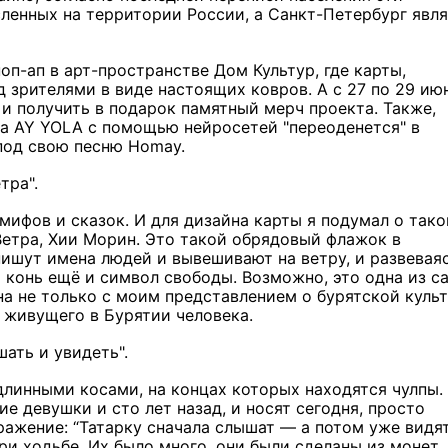
ленных на территории России, а Санкт-Петербург явл
поп-ап в арт-пространстве Дом Культур, где карты,
 зрителями в виде настоящих ковров. А с 27 по 29 ию
 и получить в подарок памятный мерч проекта. Также,
па AY YOLA с помощью нейросетей "переоденется" в
под свою песню Homay.
етра".
мифов и сказок. И для дизайна карты я подумал о так
Ветра, Хии Морин. Это такой обрядовый флажок в
ишут имена людей и вывешивают на ветру, и развеваяс
т конь ещё и символ свободы. Возможно, это одна из с
на не только с моим представлением о бурятской культ
о живущего в Бурятии человека.
шать и увидеть".
 длинными косами, на концах которых находятся чулпы.
е девушки и сто лет назад, и носят сегодня, просто
ражение: “Татарку сначала слышат — а потом уже видят
ри ходьбе. Их было много, они были сделаны из монет,