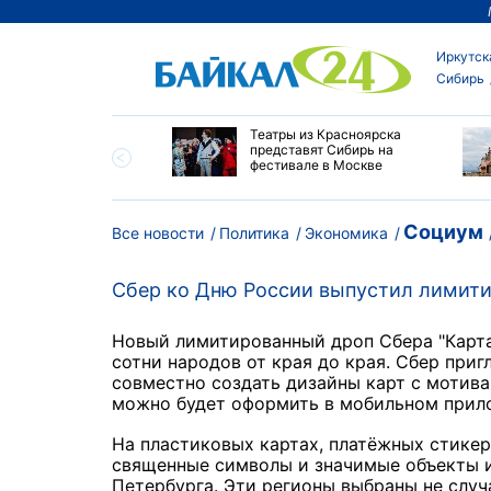
Иркутск
Сибирь
мир Путин наградил
Театры из Красноярска
ей Алтайского края
представят Сибирь на
пехи и многолетний
фестивале в Москве
Социум
Все новости
Политика
Экономика
Сбер ко Дню России выпустил лимити
Новый лимитированный дроп Сбера "Карта
сотни народов от края до края. Сбер приг
совместно создать дизайны карт с мотив
можно будет оформить в мобильном прило
На пластиковых картах, платёжных стикер
священные символы и значимые объекты из
Петербурга. Эти регионы выбраны не случ