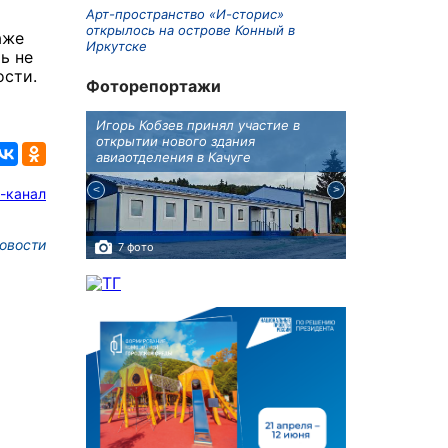
Арт-пространство «И-сторис»
открылось на острове Конный в
аже
Иркутске
ь не
ости.
Фоторепортажи
крытию
Игорь Кобзев принял участие в
Под Новосиби
еку
открытии нового здания
открылся фест
авиаотделения в Качуге
-канал
овости
7 фото
10 фото