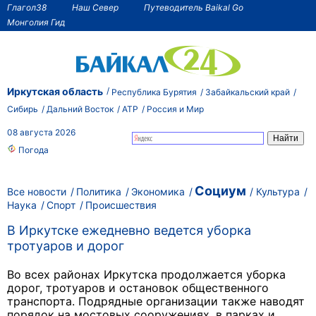
Глагол38
Наш Север
Путеводитель Baikal Go
Монголия Гид
Иркутская область
Республика Бурятия
Забайкальский край
Сибирь
Дальний Восток
АТР
Россия и Мир
08 августа 2026
Погода
Социум
Все новости
Политика
Экономика
Культура
Наука
Спорт
Происшествия
В Иркутске ежедневно ведется уборка
тротуаров и дорог
Во всех районах Иркутска продолжается уборка
дорог, тротуаров и остановок общественного
транспорта. Подрядные организации также наводят
порядок на мостовых сооружениях, в парках и