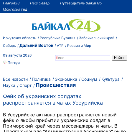
Глагол38
Наш Север
Путеводитель Baikal Go
Монголия Гид
Иркутская область
Республика Бурятия
Забайкальский край
Дальний Восток
Сибирь
АТР
Россия и Мир
09 августа 2026
Погода
Все новости
Политика
Экономика
Социум
Культура
Происшествия
Наука
Спорт
Фейк об украинских солдатах
распространяется в чатах Уссурийска
В Уссурийске активно распространяется новый
фейк о якобы прибытии украинских солдат в
Приморский край через мессенджеры и чаты. В
Telegram-канале "Администрация Уссурийска" было