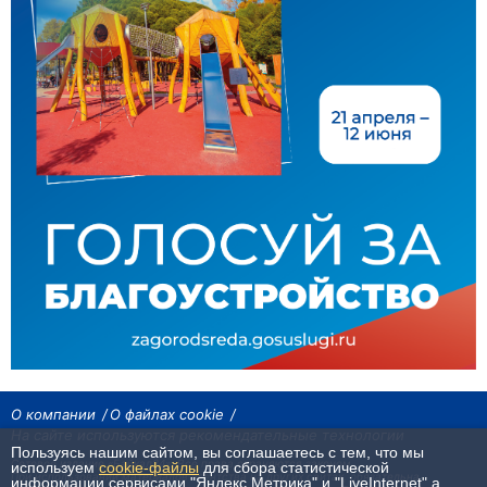
О компании
О файлах cookie
На сайте используются рекомендательные технологии
Пользуясь нашим сайтом, вы соглашаетесь с тем, что мы
Сетевое издание «Байкал24». Все права охраняются законом.
используем
cookie-файлы
для сбора статистической
При использовании материалов агентства на других сайтах, обязательна
информации сервисами "Яндекс.Метрика" и "LiveInternet",а