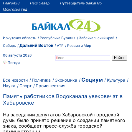
Глагол38
Наш Север
Путеводитель Baikal Go
Монголия Гид
Иркутская область
Республика Бурятия
Забайкальский край
Дальний Восток
Сибирь
АТР
Россия и Мир
06 августа 2026
Погода
Социум
Все новости
Политика
Экономика
Культура
Наука
Спорт
Происшествия
Память работников Водоканала увековечат в
Хабаровске
На заседании депутатов Хабаровской городской
думы было принято решение о создании памятного
знака, сообщает пресс-служба городской
администрации.