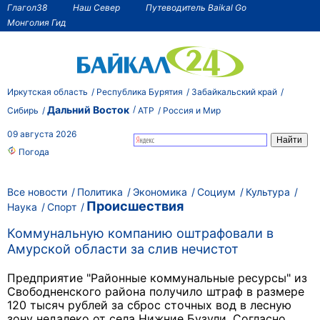
Глагол38
Наш Север
Путеводитель Baikal Go
Монголия Гид
Иркутская область
Республика Бурятия
Забайкальский край
Дальний Восток
Сибирь
АТР
Россия и Мир
09 августа 2026
Погода
Все новости
Политика
Экономика
Социум
Культура
Происшествия
Наука
Спорт
Коммунальную компанию оштрафовали в
Амурской области за слив нечистот
Предприятие "Районные коммунальные ресурсы" из
Свободненского района получило штраф в размере
120 тысяч рублей за сброс сточных вод в лесную
зону недалеко от села Нижние Бузули. Согласно