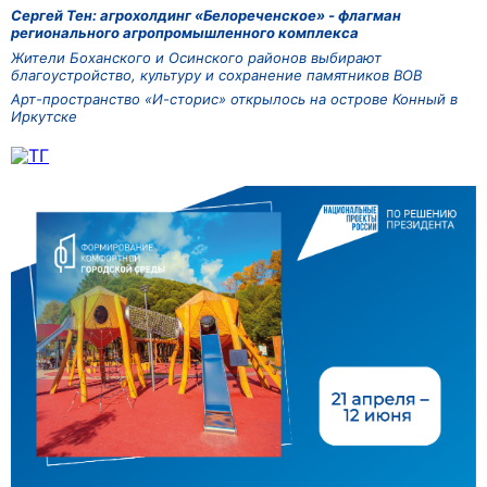
Сергей Тен: агрохолдинг «Белореченское» - флагман
регионального агропромышленного комплекса
Жители Боханского и Осинского районов выбирают
благоустройство, культуру и сохранение памятников ВОВ
Арт-пространство «И-сторис» открылось на острове Конный в
Иркутске