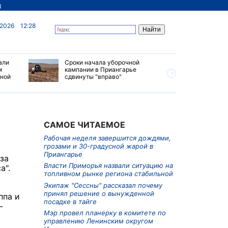
д
 2026
12:28
али
Сроки начала уборочной
Почти 7 
м
кампании в Приангарье
отправил
ьной
сдвинуты "вправо"
станций 
июле 202
САМОЕ ЧИТАЕМОЕ
Рабочая неделя завершится дождями,
грозами и 30-градусной жарой в
Приангарье
за
Власти Приморья назвали ситуацию на
а".
топливном рынке региона стабильной
Экипаж "Сессны" рассказал почему
принял решение о вынужденной
ппа и
посадке в тайге
-
Мэр провел планерку в комитете по
управлению Ленинским округом