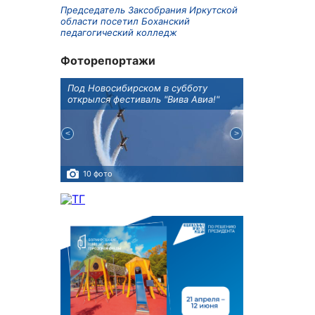
Председатель Заксобрания Иркутской
области посетил Боханский
педагогический колледж
Фоторепортажи
Оксана
Под Новосибирском в субботу
В Иркутске го
оддержке
открылся фестиваль "Вива Авиа!"
новую детску
10 фото
5 фото