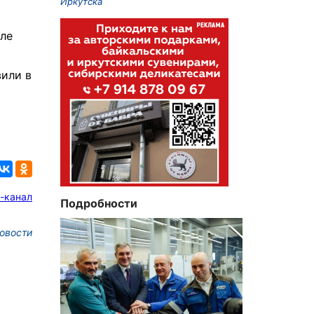
Иркутска
сле
вили в
-канал
Подробности
овости