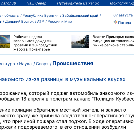
Глагол38
Наш Север
Путеводитель Baikal Go
Монголия Ги
07 августа
ая область
Республика Бурятия
Забайкальский край
ь
Дальний Восток
АТР
Россия и Мир
Погода
Рабочая неделя
Власти Приморья назв
завершится дождями,
ситуацию на топливно
грозами и 30-градусной
рынке региона стабил
жарой в Приангарье
Происшествия
ультура
Наука
Спорт
накомого из-за разницы в музыкальных вкусах
горожанина, который поджег автомобиль знакомого из-
ообщили 18 апреля в телеграм-канале "Полиция Кузбасс
ение полиции обратился местный житель и заявил о
 место сразу же прибыла следственно-оперативная гру
 что причиной пожара стал поджог. В ходе оперативно
ржали подозреваемого, в его отношении возбудили