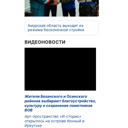
Амурская область выходит из
режима бесконечной стройки
ВИДЕОНОВОСТИ
Жители Боханского и Осинского
районов выбирают благоустройство,
культуру и сохранение памятников
ВОВ
Арт-пространство «И-сторис»
открылось на острове Конный в
Иркутске