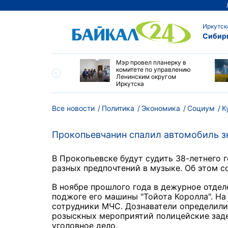
Иркутск
Сибир
утске началась
Мэр провел планерку в
а с фотографами,
комитете по управлению
агающими сделать
Ленинским округом
и с совами
Иркутска
Все новости
Политика
Экономика
Социум
К
Прокопьевчанин спалил автомобиль з
В Прокопьевске будут судить 38-летнего 
разных предпочтений в музыке. Об этом с
В ноябре прошлого года в дежурное отдел
поджоге его машины "Тойота Королла". На
сотрудники МЧС. Дознаватели определили,
розыскных мероприятий полицейские заде
уголовное дело.