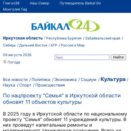
Глагол38
Наш Север
Путеводитель Baikal Go
Монголия Гид
Иркутская область
Республика Бурятия
Забайкальский край
Сибирь
Дальний Восток
АТР
Россия и Мир
09 августа 2026
Погода
Культура
Все новости
Политика
Экономика
Социум
Наука
Спорт
Происшествия
По нацпроекту "Семья" в Иркутской области
обновят 11 объектов культуры
В 2025 году в Иркутской области по национальному
проекту "Семья" обновят 11 учреждений культуры. В
них проведут капитальные ремонты и
модернизируют техническое оснащение. Всего из