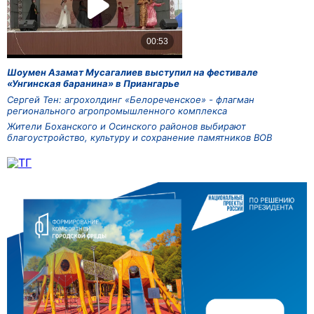
Шоумен Азамат Мусагалиев выступил на фестивале
«Унгинская баранина» в Приангарье
Сергей Тен: агрохолдинг «Белореченское» - флагман
регионального агропромышленного комплекса
Жители Боханского и Осинского районов выбирают
благоустройство, культуру и сохранение памятников ВОВ