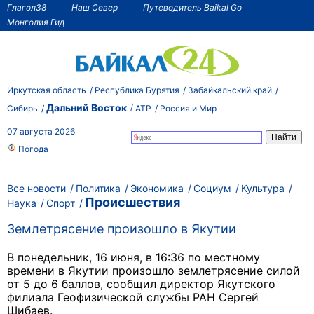
Глагол38
Наш Север
Путеводитель Baikal Go
Монголия Гид
Иркутская область
Республика Бурятия
Забайкальский край
Дальний Восток
Сибирь
АТР
Россия и Мир
07 августа 2026
Погода
Все новости
Политика
Экономика
Социум
Культура
Происшествия
Наука
Спорт
Землетрясение произошло в Якутии
В понедельник, 16 июня, в 16:36 по местному
времени в Якутии произошло землетрясение силой
от 5 до 6 баллов, сообщил директор Якутского
филиала Геофизической службы РАН Сергей
Шибаев.