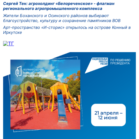
Сергей Тен: агрохолдинг «Белореченское» - флагман
регионального агропромышленного комплекса
Жители Боханского и Осинского районов выбирают
благоустройство, культуру и сохранение памятников ВОВ
Арт-пространство «И-сторис» открылось на острове Конный в
Иркутске