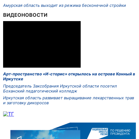
Амурская область выходит из режима бесконечной стройки
ВИДЕОНОВОСТИ
Арт-пространство «И-сторис» открылось на острове Конный в
Иркутске
Председатель Заксобрания Иркутской области посетил
Боханский педагогический колледж
Иркутская область развивает выращивание лекарственных трав
и заготовку дикоросов