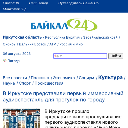
Глагол38
Наш Север
Путеводитель Baikal Go
Монголия Гид
Иркутская область
Республика Бурятия
Забайкальский край
Сибирь
Дальний Восток
АТР
Россия и Мир
06 августа 2026
Погода
Культура
Все новости
Политика
Экономика
Социум
Наука
Спорт
Происшествия
В Иркутске представили первый иммерсивный
аудиоспектакль для прогулок по городу
В Иркутске прошло
предварительное прослушивание
первого аудиоспектакля нового
культурного проекта «Окна.Ирк»,