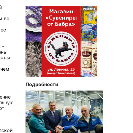
В
и во
шее
 -
ень
ужны
ичем
Подробности
чение
альную
от
еской