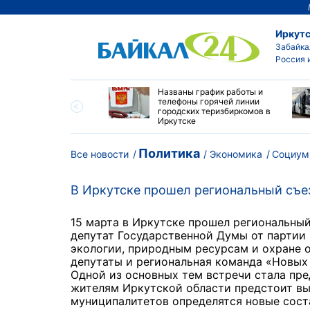
Иркутс
Забайка
Россия 
ая неделя
Названы график работы и
шится дождями,
телефоны горячей линии
ми и 30-градусной
городских теризбиркомов в
 в Приангарье
Иркутске
Политика
Все новости
Экономика
Социум
В Иркутске прошел региональный съе
15 марта в Иркутске прошел региональный
депутат Государственной Думы от партии
экологии, природным ресурсам и охране
депутаты и региональная команда «Новых 
Одной из основных тем встречи стала пр
жителям Иркутской области предстоит выб
муниципалитетов определятся новые сост