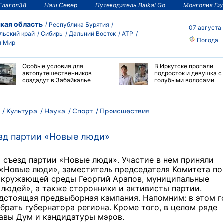
Глагол38
Наш Север
Путеводитель Baikal Go
Монголия Ги
кая область
Республика Бурятия
07 августа
льский край
Сибирь
Дальний Восток
АТР
Погода
и Мир
Особые условия для
В Иркутске пропали
автопутешественников
подросток и девушка с
создадут в Забайкалье
голубыми волосами
Культура
Наука
Спорт
Происшествия
зд партии «Новые люди»
 съезд партии «Новые люди». Участие в нем приняли
 «Новые люди», заместитель председателя Комитета по
 окружающей среды Георгий Арапов, муниципальные
людей», а также сторонники и активисты партии.
едстоящая предвыборная кампания. Напомним: в этом г
рать губернатора региона. Кроме того, в целом ряде
авы Дум и кандидатуры мэров.