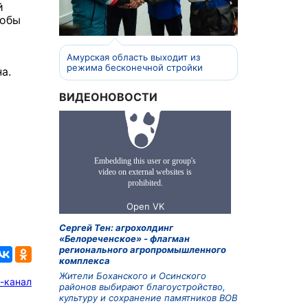
й
тобы
Амурская область выходит из
режима бесконечной стройки
а.
ВИДЕОНОВОСТИ
Сергей Тен: агрохолдинг
«Белореченское» - флагман
регионального агропромышленного
комплекса
Жители Боханского и Осинского
-канал
районов выбирают благоустройство,
культуру и сохранение памятников ВОВ