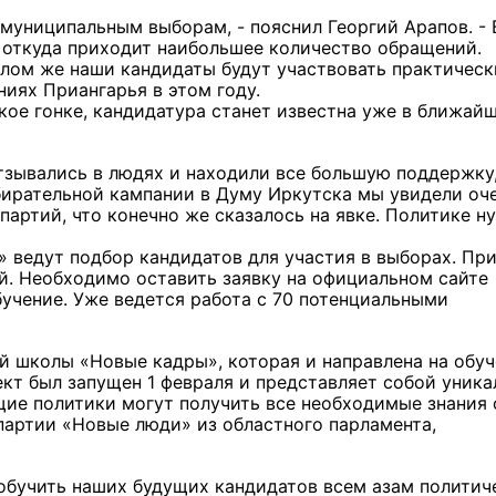
муниципальным выборам, - пояснил Георгий Арапов. - 
, откуда приходит наибольшее количество обращений.
елом же наши кандидаты будут участвовать практическ
иях Приангарья в этом году.
ское гонке, кандидатура станет известна уже в ближай
отзывались в людях и находили все большую поддержку,
бирательной кампании в Думу Иркутска мы увидели оч
партий, что конечно же сказалось на явке. Политике н
 ведут подбор кандидатов для участия в выборах. Пр
. Необходимо оставить заявку на официальном сайте
бучение. Уже ведется работа с 70 потенциальными
й школы «Новые кадры», которая и направлена на обу
кт был запущен 1 февраля и представляет собой уник
щие политики могут получить все необходимые знания 
 партии «Новые люди» из областного парламента,
ы обучить наших будущих кандидатов всем азам политич