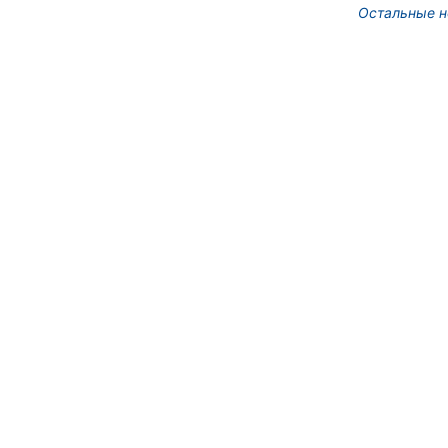
Остальные н
Под Новосибирском в су
открылся фестиваль "Вив
10 фото