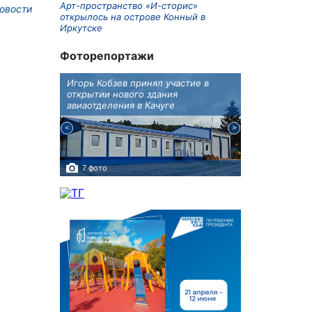
Арт-пространство «И-сторис»
овости
открылось на острове Конный в
Иркутске
Фоторепортажи
бботу
Игорь Кобзев принял участие в
В Иркутске п
а Авиа!"
открытии нового здания
двойняшки
авиаотделения в Качуге
7 фото
3 фото