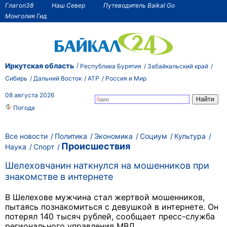
Глагол38
Наш Север
Путеводитель Baikal Go
Монголия Гид
Иркутская область
Республика Бурятия
Забайкальский край
Сибирь
Дальний Восток
АТР
Россия и Мир
08 августа 2026
Погода
Все новости
Политика
Экономика
Социум
Культура
Происшествия
Наука
Спорт
Шелеховчанин наткнулся на мошенников при
знакомстве в интернете
В Шелехове мужчина стал жертвой мошенников,
пытаясь познакомиться с девушкой в интернете. Он
потерял 140 тысяч рублей, сообщает пресс-служба
регионального управления МВД.