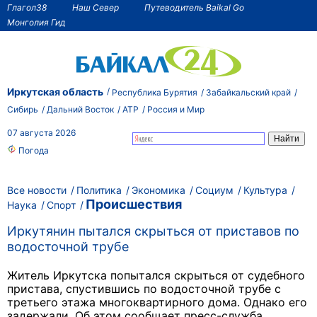
Глагол38
Наш Север
Путеводитель Baikal Go
Монголия Гид
Иркутская область
Республика Бурятия
Забайкальский край
Сибирь
Дальний Восток
АТР
Россия и Мир
07 августа 2026
Погода
Все новости
Политика
Экономика
Социум
Культура
Происшествия
Наука
Спорт
Иркутянин пытался скрыться от приставов по
водосточной трубе
Житель Иркутска попытался скрыться от судебного
пристава, спустившись по водосточной трубе с
третьего этажа многоквартирного дома. Однако его
задержали. Об этом сообщает пресс-служба