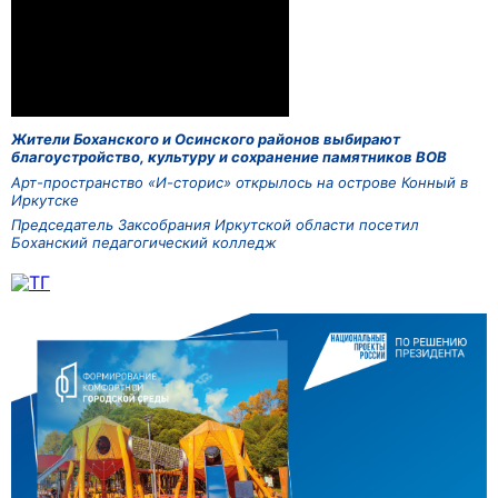
Жители Боханского и Осинского районов выбирают
благоустройство, культуру и сохранение памятников ВОВ
Арт-пространство «И-сторис» открылось на острове Конный в
Иркутске
Председатель Заксобрания Иркутской области посетил
Боханский педагогический колледж